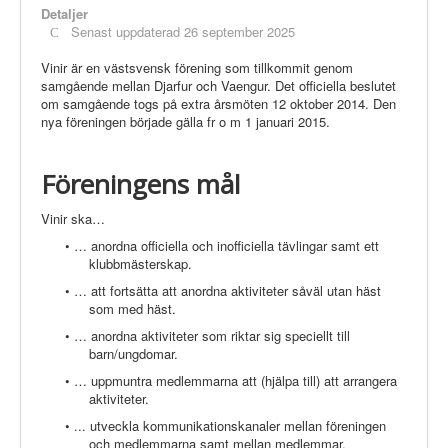
Tävlingssektionen
Detaljer
Tävlingar
Senast uppdaterad 26 september 2025
Tävlingsresultat
Aktiviteter
Vinir är en västsvensk förening som tillkommit genom
Fritidssektionen
samgående mellan Djarfur och Vaengur. Det officiella beslutet
Föreningens Aktiviteter
om samgående togs på extra årsmöten 12 oktober 2014. Den
Kurser
nya föreningen började gälla fr o m 1 januari 2015.
Annonser
Kontakt
Föreningens mål
Vinir ska…
• … anordna officiella och inofficiella tävlingar samt ett
klubbmästerskap.
• … att fortsätta att anordna aktiviteter såväl utan häst
som med häst.
• … anordna aktiviteter som riktar sig speciellt till
barn/ungdomar.
• … uppmuntra medlemmarna att (hjälpa till) att arrangera
aktiviteter.
• ... utveckla kommunikationskanaler mellan föreningen
och medlemmarna samt mellan medlemmar.