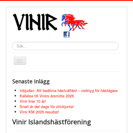
Sök
Toggle
Navigation
Open menu
Start
Senaste inlägg
Nyheter
Vinir
Inbjudan: Att bedöma hästvälfärd – verktyg för hästägare
Om Föreningen
Kallelse till Vinirs årsmöte 2026
Vinirs Värdegrund
Vinir firar 10 år!
Medlemskap
Snart är det dags för stickjunta!
Styrelsen
Vinir KM 2025 resultat!
Info från Styrelsen
Vinir Islandshästförening
Länkar
Logga In
Tävling